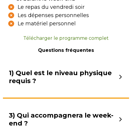
Le repas du vendredi soir
Les dépenses personnelles
Le matériel personnel
Télécharger le programme complet
Questions fréquentes
1) Quel est le niveau physique
requis ?
Ce week-end est accessible à des adultes ou
3) Qui accompagnera le week-
des jeunes en bonne santé, pratiquant une
end ?
activité sportive régulière. Il nécessite de
pouvoir parcourir plusieurs km avec du